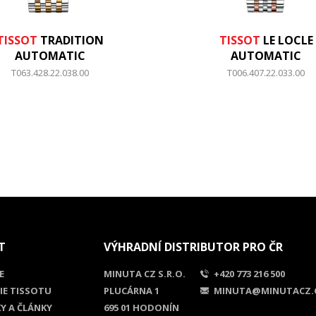
TISSOT
TRADITION
TISSOT
LE LOCLE
AUTOMATIC
AUTOMATIC
T063.428.22.038.00
T006.407.22.033.00
T
VÝHRADNÍ DISTRIBUTOR PRO ČR
E
MINUTA CZ S.R.O.
+420 773 216 500
IE TISSOTU
PLUCÁRNA 1
MINUTA@MINUTACZ.
Y A ČLÁNKY
695 01 HODONÍN