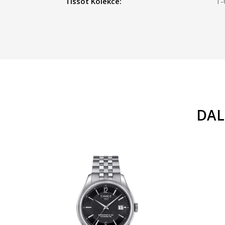
Tissot Kolekce:
T-
DAL