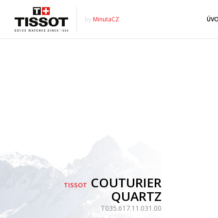
by
MinutaCZ
ÚV
COUTURIER
TISSOT
QUARTZ
T035.617.11.031.00