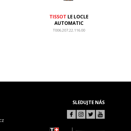
TISSOT
LE LOCLE
AUTOMATIC
T006.207.22.116.00
SLEDUJTE NÁS
CZ