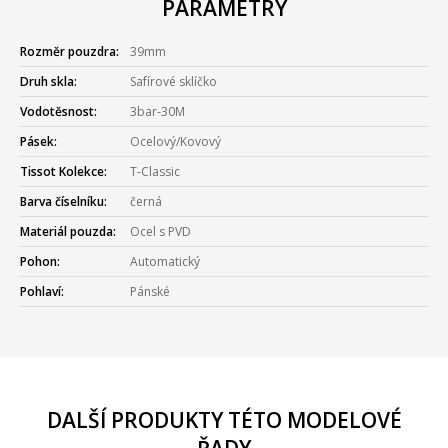
PARAMETRY
Rozměr pouzdra:
39mm
Druh skla:
Safírové sklíčko
Vodotěsnost:
3bar-30M
Pásek:
Ocelový/Kovový
Tissot Kolekce:
T-Classic
Barva číselníku:
černá
Materiál pouzda:
Ocel s PVD
Pohon:
Automatický
Pohlaví:
Pánské
DALŠÍ PRODUKTY TÉTO MODELOVÉ