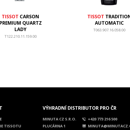
TISSOT
CARSON
TISSOT
TRADITIO
PREMIUM QUARTZ
AUTOMATIC
LADY
T063.907.16.058.00
T122.210.11.159.00
T
VÝHRADNÍ DISTRIBUTOR PRO ČR
E
MINUTA CZ S.R.O.
+420 773 216 500
IE TISSOTU
PLUCÁRNA 1
MINUTA@MINUTACZ.