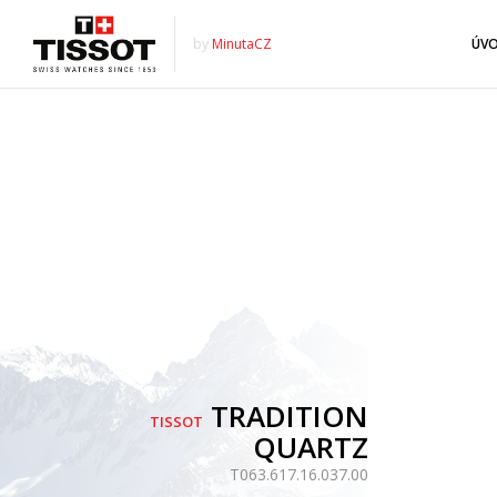
by
MinutaCZ
ÚV
TRADITION
TISSOT
QUARTZ
T063.617.16.037.00