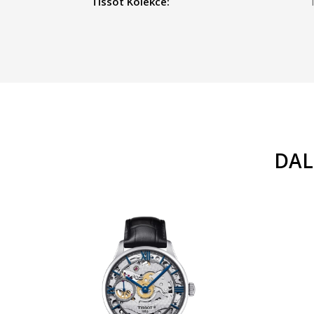
Tissot Kolekce:
T
DAL