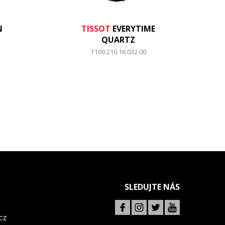
N
TISSOT
EVERYTIME
QUARTZ
T109.210.16.032.00
SLEDUJTE NÁS
CZ