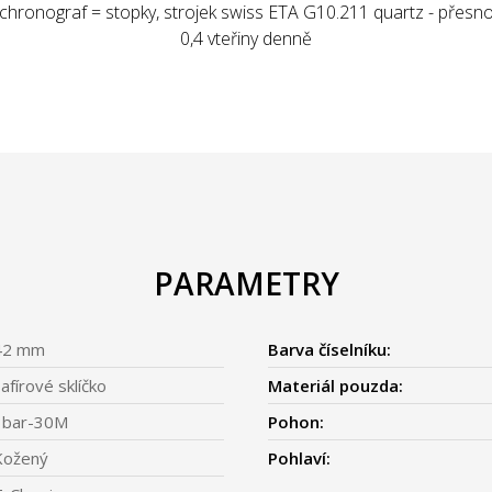
 chronograf = stopky, strojek swiss ETA G10.211 quartz - přesno
0,4 vteřiny denně
PARAMETRY
42 mm
Barva číselníku:
afírové sklíčko
Materiál pouzda:
3bar-30M
Pohon:
Kožený
Pohlaví: