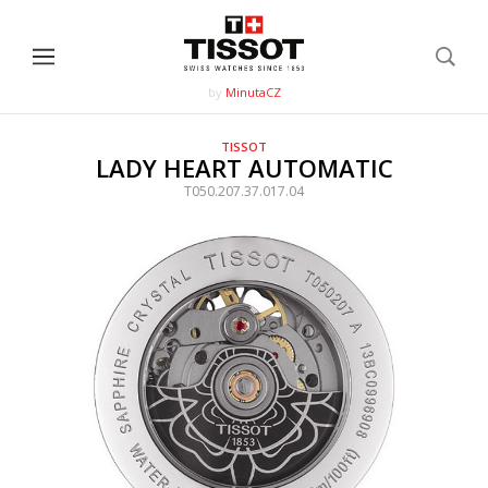
by
MinutaCZ
TISSOT
LADY HEART AUTOMATIC
T050.207.37.017.04