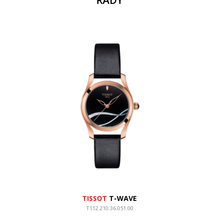
ŘADY
TISSOT
T-WAVE
T112.210.36.051.00