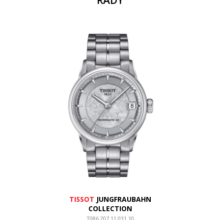
ŘADY
TISSOT
JUNGFRAUBAHN
COLLECTION
T086.207.11.031.10