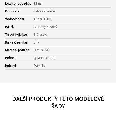
Rozměr pouzdra:
33 mm
Druh skla:
Safírové sklíčko
Vodotěsnost:
10bar-100M
Pásek:
Ocelový/Kovový
Tissot Kolekce:
T-Classic
Barva číselníku:
bílá
Materiál pouzda:
Ocel s PVD
Pohon:
Quartz-Baterie
Pohlaví:
Dámské
DALŠÍ PRODUKTY TÉTO MODELOVÉ
ŘADY