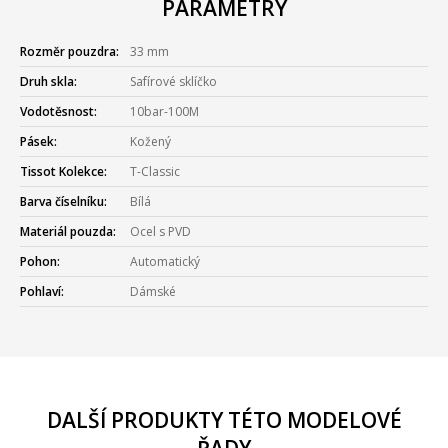
PARAMETRY
Rozměr pouzdra:
33 mm
Druh skla:
Safírové sklíčko
Vodotěsnost:
10bar-100M
Pásek:
Kožený
Tissot Kolekce:
T-Classic
Barva číselníku:
Bílá
Materiál pouzda:
Ocel s PVD
Pohon:
Automatický
Pohlaví:
Dámské
DALŠÍ PRODUKTY TÉTO MODELOVÉ