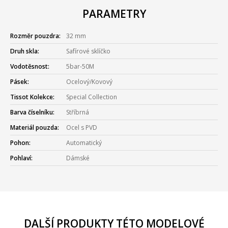
PARAMETRY
Rozměr pouzdra:
32 mm
Druh skla:
Safírové sklíčko
Vodotěsnost:
5bar-50M
Pásek:
Ocelový/Kovový
Tissot Kolekce:
Special Collection
Barva číselníku:
Stříbrná
Materiál pouzda:
Ocel s PVD
Pohon:
Automatický
Pohlaví:
Dámské
DALŠÍ PRODUKTY TÉTO MODELOVÉ