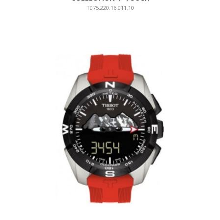
T075.220.16.011.10