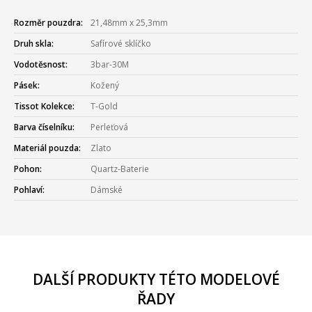
Rozměr pouzdra:
21,48mm x 25,3mm
Druh skla:
Safírové sklíčko
Vodotěsnost:
3bar-30M
Pásek:
Kožený
Tissot Kolekce:
T-Gold
Barva číselníku:
Perleťová
Materiál pouzda:
Zlato
Pohon:
Quartz-Baterie
Pohlaví:
Dámské
DALŠÍ PRODUKTY TÉTO MODELOVÉ
ŘADY