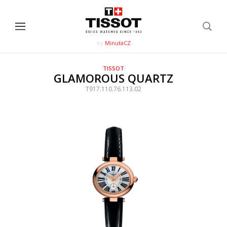
by
MinutaCZ
TISSOT
GLAMOROUS QUARTZ
T917.110.76.113.02