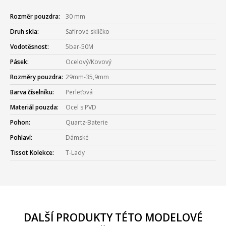
Rozměr pouzdra:
30 mm
Druh skla:
Safírové sklíčko
Vodotěsnost:
5bar-50M
Pásek:
Ocelový/Kovový
Rozměry pouzdra:
29mm-35,9mm
Barva číselníku:
Perleťová
Materiál pouzda:
Ocel s PVD
Pohon:
Quartz-Baterie
Pohlaví:
Dámské
Tissot Kolekce:
T-Lady
DALŠÍ PRODUKTY TÉTO MODELOVÉ