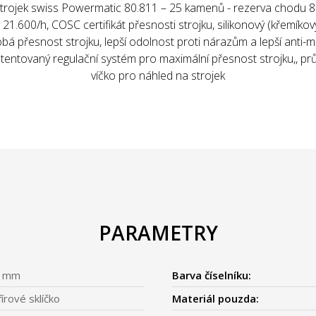
strojek swiss Powermatic 80.811 – 25 kamenů - rezerva chodu 80
 21.600/h, COSC certifikát přesnosti strojku, silikonový (křemíkový
á přesnost strojku, lepší odolnost proti nárazům a lepší anti-
patentovaný regulační systém pro maximální přesnost strojku,, pr
víčko pro náhled na strojek
PARAMETRY
1 mm
Barva číselníku:
fírové sklíčko
Materiál pouzda: