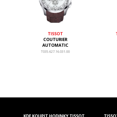
TISSOT
COUTURIER
AUTOMATIC
T035.627.16.031.00
KDE KOUPIT HODINKY TISSOT
TISSO