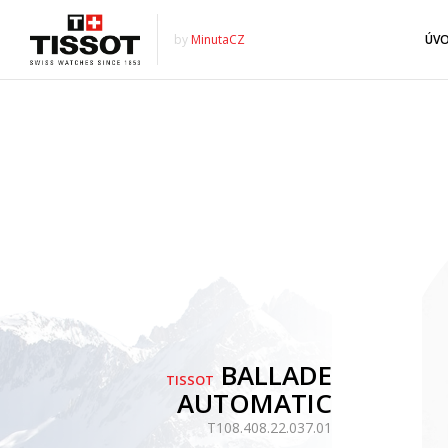
by
MinutaCZ
ÚV
BALLADE
TISSOT
AUTOMATIC
T108.408.22.037.01