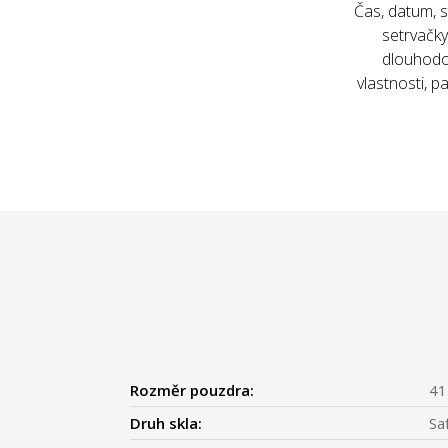
Čas, datum, 
setrvačky
dlouhodob
vlastnosti, 
Rozměr pouzdra:
4
Druh skla:
Sa