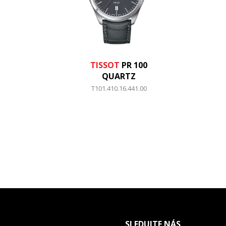
TISSOT
PR 100
QUARTZ
T101.410.16.441.00
SLEDUJTE NÁS