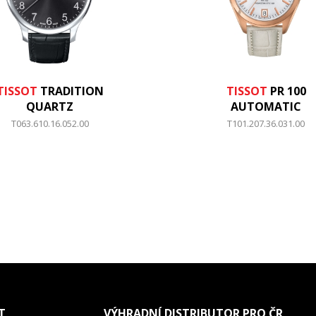
TISSOT
TRADITION
TISSOT
PR 100
QUARTZ
AUTOMATIC
T063.610.16.052.00
T101.207.36.031.00
T
VÝHRADNÍ DISTRIBUTOR PRO ČR