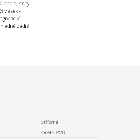
 hodin, kmity
) vlásek -
magnetické
ůhledné zadní
Stříbrná
Ocel s PVD