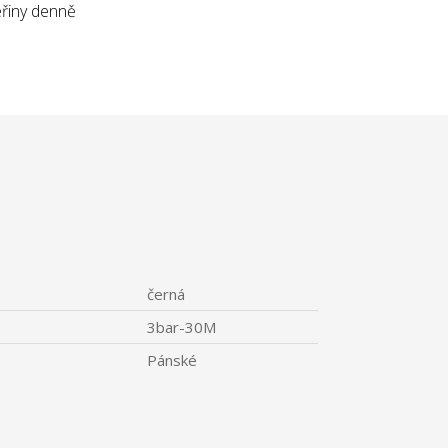
eřiny denně
černá
3bar-30M
Pánské