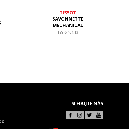
TISSOT
SAVONNETTE
S
MECHANICAL
T83.6.401.13
SLEDUJTE NÁS
CZ