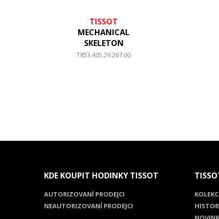
TISSOT
MECHANICAL
SKELETON
T853.405.29.267.00
KDE KOUPIT HODINKY TISSOT
TISSO
AUTORIZOVANÍ PRODEJCI
KOLEKC
NEAUTORIZOVANÍ PRODEJCI
HISTOR
NOVINK