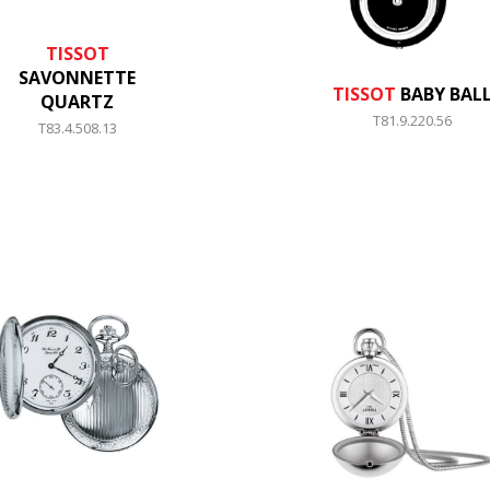
TISSOT
SAVONNETTE
TISSOT
BABY BAL
QUARTZ
T81.9.220.56
T83.4.508.13