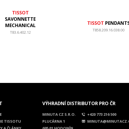
TISSOT
SAVONNETTE
TISSOT
PENDANT
MECHANICAL
T858.209.16.038.00
T83.6.402.12
T
VÝHRADNÍ DISTRIBUTOR PRO ČR
E
MINUTA CZ S.R.O.
+420 773 216 500
IE TISSOTU
PLUCÁRNA 1
MINUTA@MINUTACZ.
Y A ČLÁNKY
695 01 HODONÍN