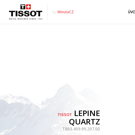
by
MinutaCZ
ÚV
LEPINE
TISSOT
QUARTZ
T863.409.99.297.00