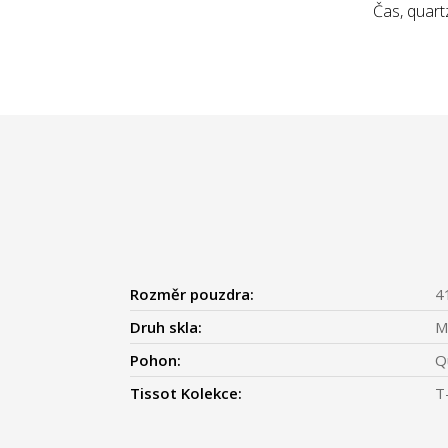
Čas, quart
Rozměr pouzdra:
4
Druh skla:
Mi
Pohon:
Q
Tissot Kolekce:
T