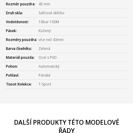
Rozměr pouzdra:
45 mm
Druh skla:
Safírové sklíčko
Vodotěsnost:
10bar-100M
Pásek:
Kožený
Rozměry pouzdra:
více než 43mm
Barva číselníku:
Zelená
Materiál pouzda:
Ocel s PVD
Pohon:
Automatický
Pohlaví:
Pánské
Tissot Kolekce:
T-Sport
DALŠÍ PRODUKTY TÉTO MODELOVÉ
ŘADY