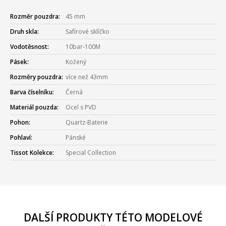
Rozměr pouzdra:
45 mm
Druh skla:
Safírové sklíčko
Vodotěsnost:
10bar-100M
Pásek:
Kožený
Rozměry pouzdra:
více než 43mm
Barva číselníku:
Černá
Materiál pouzda:
Ocel s PVD
Pohon:
Quartz-Baterie
Pohlaví:
Pánské
Tissot Kolekce:
Special Collection
DALŠÍ PRODUKTY TÉTO MODELOVÉ