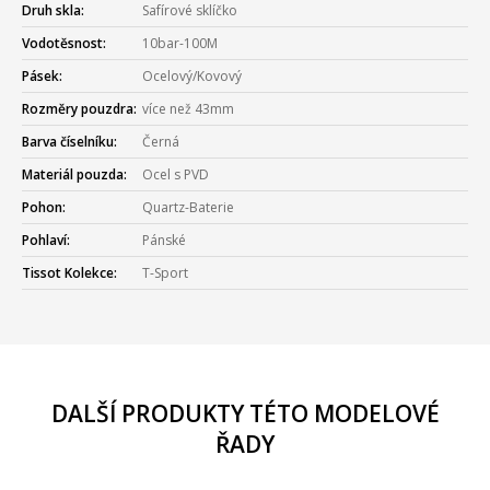
Druh skla:
Safírové sklíčko
Vodotěsnost:
10bar-100M
Pásek:
Ocelový/Kovový
Rozměry pouzdra:
více než 43mm
Barva číselníku:
Černá
Materiál pouzda:
Ocel s PVD
Pohon:
Quartz-Baterie
Pohlaví:
Pánské
Tissot Kolekce:
T-Sport
DALŠÍ PRODUKTY TÉTO MODELOVÉ
ŘADY