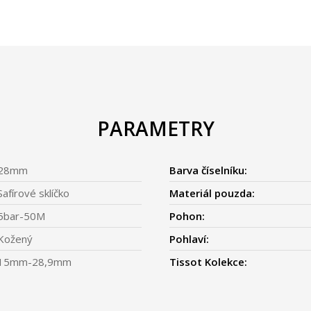
PARAMETRY
28mm
Barva číselníku:
Safírové sklíčko
Materiál pouzda:
5bar-50M
Pohon:
Kožený
Pohlaví:
15mm-28,9mm
Tissot Kolekce: