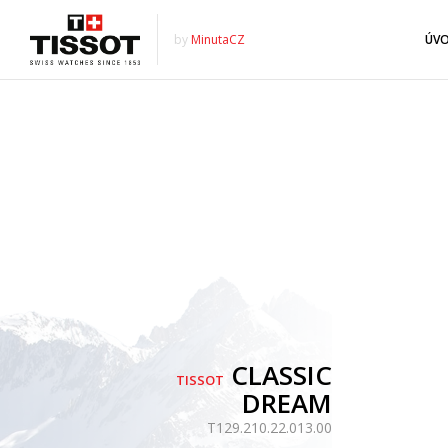
by
MinutaCZ
ÚV
CLASSIC
TISSOT
DREAM
T129.210.22.013.00