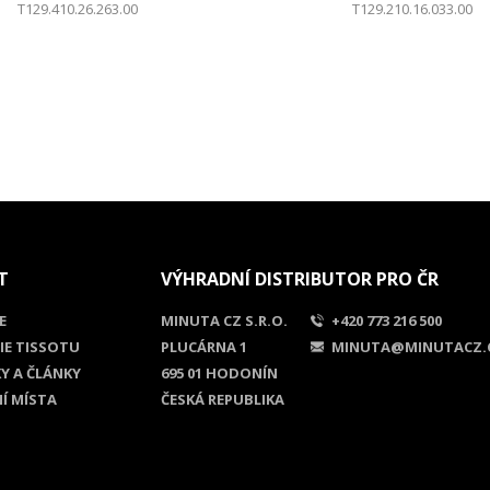
T129.410.26.263.00
T129.210.16.033.00
T
VÝHRADNÍ DISTRIBUTOR PRO ČR
E
MINUTA CZ S.R.O.
+420 773 216 500
IE TISSOTU
PLUCÁRNA 1
MINUTA@MINUTACZ.
Y A ČLÁNKY
695 01 HODONÍN
NÍ MÍSTA
ČESKÁ REPUBLIKA