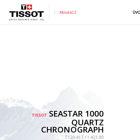
by
MinutaCZ
ÚV
SEASTAR 1000
TISSOT
QUARTZ
CHRONOGRAPH
T120.417.11.421.00