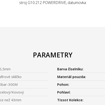
stroj G10.212 POWERDRIVE, datumovka
PARAMETRY
5,5mm
Barva číselníku:
afírové sklíčko
Materiál pouzda:
0bar-300M
Pohon:
celový/Kovový
Pohlaví:
íce než 43mm
Tissot Kolekce: