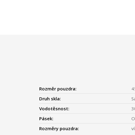
Rozměr pouzdra:
4
Druh skla:
S
Vodotěsnost:
3
Pásek:
O
Rozměry pouzdra:
v