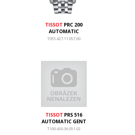
TISSOT
PRC 200
AUTOMATIC
T055.427.11.057.00
TISSOT
PRS 516
AUTOMATIC GENT
T100.430.36.051.02