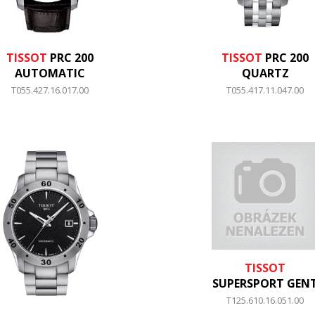
TISSOT
PRC 200
TISSOT
PRC 200
AUTOMATIC
QUARTZ
T055.427.16.017.00
T055.417.11.047.00
TISSOT
SUPERSPORT GEN
T125.610.16.051.00