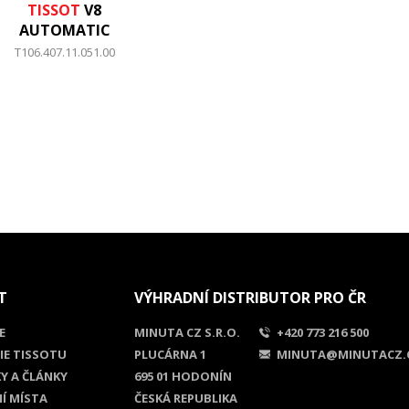
TISSOT
V8
AUTOMATIC
T106.407.11.051.00
T
VÝHRADNÍ DISTRIBUTOR PRO ČR
E
MINUTA CZ S.R.O.
+420 773 216 500
IE TISSOTU
PLUCÁRNA 1
MINUTA@MINUTACZ.
Y A ČLÁNKY
695 01 HODONÍN
NÍ MÍSTA
ČESKÁ REPUBLIKA