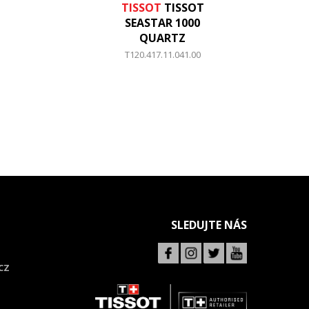
TISSOT
TISSOT
SEASTAR 1000
QUARTZ
T120.417.11.041.00
SLEDUJTE NÁS
CZ