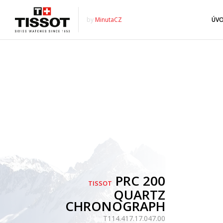
by
MinutaCZ
ÚV
PRC 200
TISSOT
QUARTZ
CHRONOGRAPH
T114.417.17.047.00