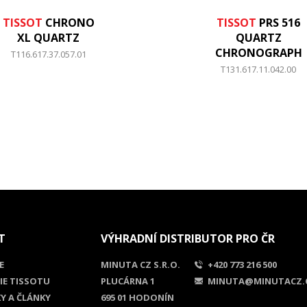
TISSOT
CHRONO
TISSOT
PRS 516
XL QUARTZ
QUARTZ
CHRONOGRAPH
T116.617.37.057.01
T131.617.11.042.00
T
VÝHRADNÍ DISTRIBUTOR PRO ČR
E
MINUTA CZ S.R.O.
+420 773 216 500
IE TISSOTU
PLUCÁRNA 1
MINUTA@MINUTACZ.
Y A ČLÁNKY
695 01 HODONÍN