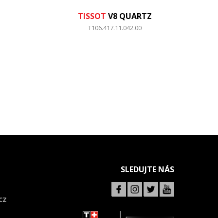
TISSOT
V8 QUARTZ
T106.417.11.042.00
SLEDUJTE NÁS
CZ