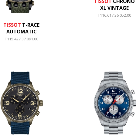
TISSOT
CHRONO
XL VINTAGE
T116.617.36.052.00
TISSOT
T-RACE
AUTOMATIC
T115.427.37.091.00