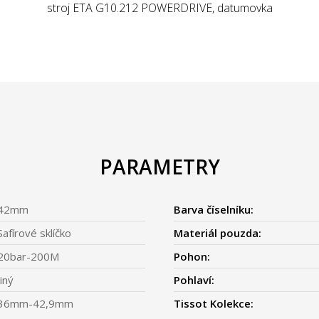
stroj ETA G10.212 POWERDRIVE, datumovka
PARAMETRY
42mm
Barva číselníku:
Safírové sklíčko
Materiál pouzda:
20bar-200M
Pohon:
Jiný
Pohlaví:
36mm-42,9mm
Tissot Kolekce: