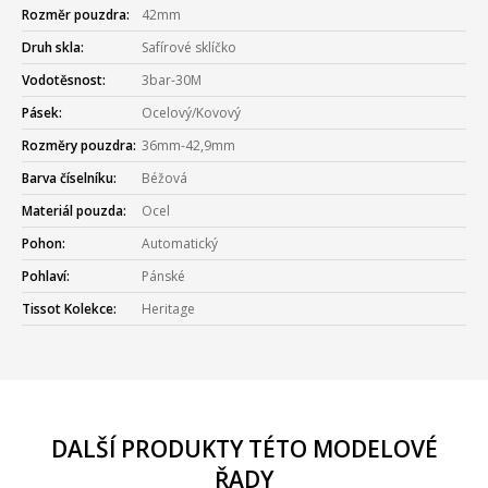
Rozměr pouzdra:
42mm
Druh skla:
Safírové sklíčko
Vodotěsnost:
3bar-30M
Pásek:
Ocelový/Kovový
Rozměry pouzdra:
36mm-42,9mm
Barva číselníku:
Béžová
Materiál pouzda:
Ocel
Pohon:
Automatický
Pohlaví:
Pánské
Tissot Kolekce:
Heritage
DALŠÍ PRODUKTY TÉTO MODELOVÉ
ŘADY