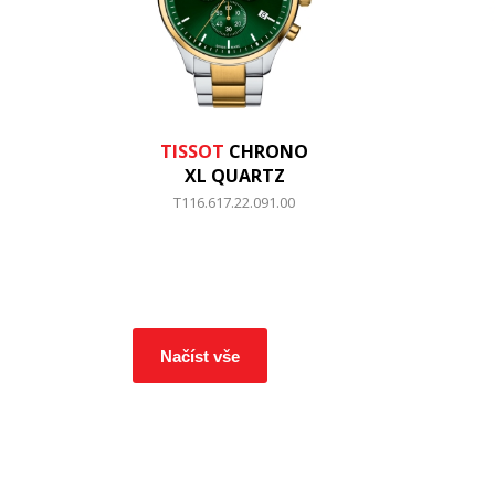
TISSOT
CHRONO
XL QUARTZ
T116.617.22.091.00
Načíst vše