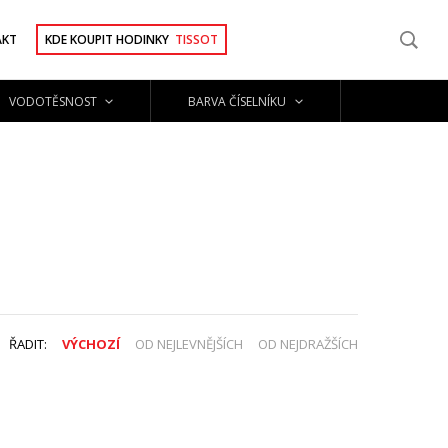
AKT
KDE KOUPIT HODINKY
TISSOT
VODOTĚSNOST
BARVA ČÍSELNÍKU
ŘADIT:
VÝCHOZÍ
OD NEJLEVNĚJŠÍCH
OD NEJDRAŽŠÍCH