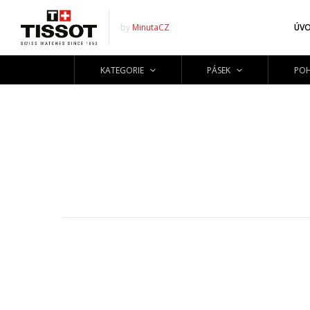
by
MinutaCZ
ÚV
KATEGORIE
PÁSEK
POH