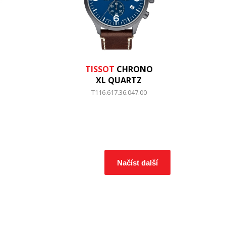
TISSOT
CHRONO
XL QUARTZ
T116.617.36.047.00
Načíst další