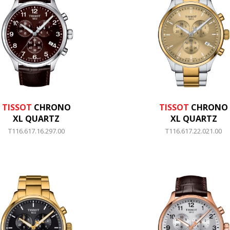
TISSOT
CHRONO
TISSOT
CHRONO
XL QUARTZ
XL QUARTZ
T116.617.16.297.00
T116.617.22.021.00