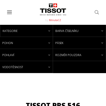
by
MinutaCZ
KATEGORIE
BARVA ČÍSELNÍKU
POHON
PÁSEK
POHLAVÍ
ROZMĚR POUZDRA
VODOTĚSNOST
TISSOT PRS 516