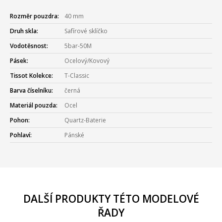
Rozměr pouzdra:
40 mm
Druh skla:
Safírové sklíčko
Vodotěsnost:
5bar-50M
Pásek:
Ocelový/Kovový
Tissot Kolekce:
T-Classic
Barva číselníku:
černá
Materiál pouzda:
Ocel
Pohon:
Quartz-Baterie
Pohlaví:
Pánské
DALŠÍ PRODUKTY TÉTO MODELOVÉ
ŘADY