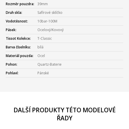
Rozměr pouzdra:
39mm
Druh skla:
Safírové sklíčko
Vodotěsnost:
10bar-100M
Pásek:
Ocelový/Kovový
Tissot Kolekce:
T-Classic
Barva číselníku:
bílá
Materiál pouzda:
Ocel
Pohon:
Quartz-Baterie
Pohlaví:
Pánské
DALŠÍ PRODUKTY TÉTO MODELOVÉ
ŘADY