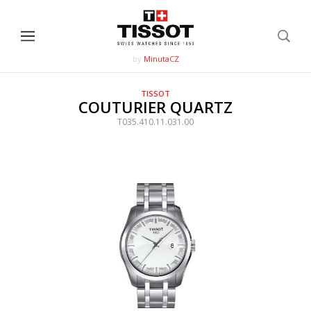
by
MinutaCZ
TISSOT
COUTURIER QUARTZ
T035.410.11.031.00