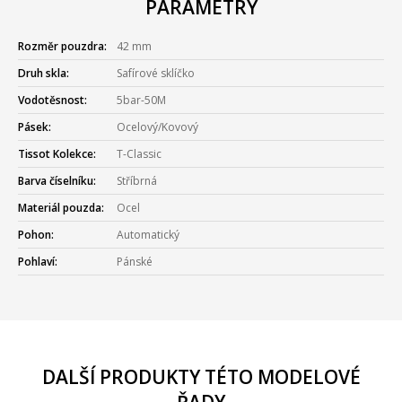
PARAMETRY
Rozměr pouzdra:
42 mm
Druh skla:
Safírové sklíčko
Vodotěsnost:
5bar-50M
Pásek:
Ocelový/Kovový
Tissot Kolekce:
T-Classic
Barva číselníku:
Stříbrná
Materiál pouzda:
Ocel
Pohon:
Automatický
Pohlaví:
Pánské
DALŠÍ PRODUKTY TÉTO MODELOVÉ