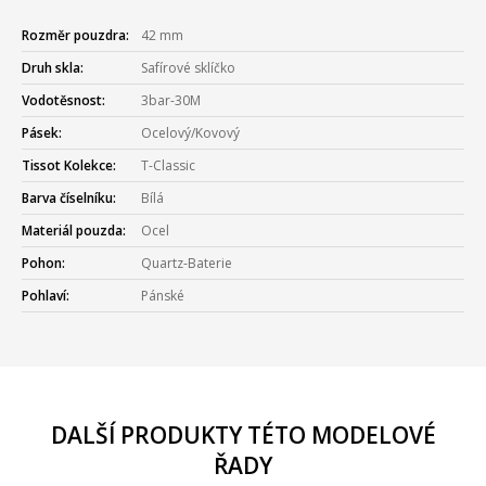
Rozměr pouzdra:
42 mm
Druh skla:
Safírové sklíčko
Vodotěsnost:
3bar-30M
Pásek:
Ocelový/Kovový
Tissot Kolekce:
T-Classic
Barva číselníku:
Bílá
Materiál pouzda:
Ocel
Pohon:
Quartz-Baterie
Pohlaví:
Pánské
DALŠÍ PRODUKTY TÉTO MODELOVÉ
ŘADY