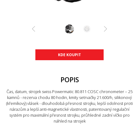
KDE KOUPIT
POPIS
Čas, datum, strojek swiss Powermatic 80.811 COSC chronometer – 25
kamnů - rezerva chodu 80 hodin, kmity setrvačky 21.600/h, silikonový
(křemíkový) vlásek - dlouhodobá přesnost strojku, lepší odolnost proti
nárazům a lepší anti-magnetické vlastnosti, patentovaný regulační
systém pro maximální přesnost strojku, průhledné zadní víčko pro
náhled na strojek