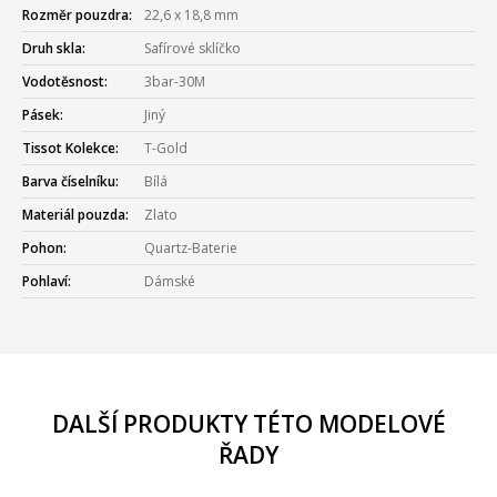
Rozměr pouzdra:
22,6 x 18,8 mm
Druh skla:
Safírové sklíčko
Vodotěsnost:
3bar-30M
Pásek:
Jiný
Tissot Kolekce:
T-Gold
Barva číselníku:
Bílá
Materiál pouzda:
Zlato
Pohon:
Quartz-Baterie
Pohlaví:
Dámské
DALŠÍ PRODUKTY TÉTO MODELOVÉ
ŘADY