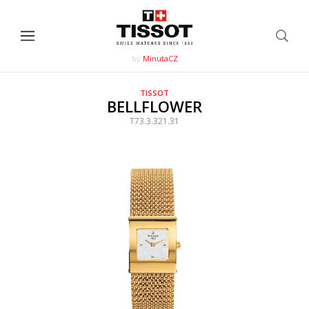
by
MinutaCZ
TISSOT
BELLFLOWER
T73.3.321.31