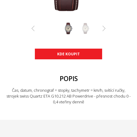
KDE KOUPIT
POPIS
Čas, datum, chronograf = stopky, tachymetr = km/h, svítící ručky,
strojek swiss Quartz ETA G10.212 AB Powerdrive - přesnost chodu 0 -
0,4 vteřiny denně