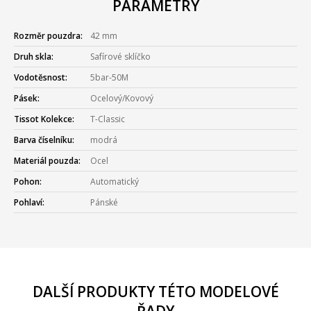
PARAMETRY
Rozměr pouzdra:
42 mm
Druh skla:
Safírové sklíčko
Vodotěsnost:
5bar-50M
Pásek:
Ocelový/Kovový
Tissot Kolekce:
T-Classic
Barva číselníku:
modrá
Materiál pouzda:
Ocel
Pohon:
Automatický
Pohlaví:
Pánské
DALŠÍ PRODUKTY TÉTO MODELOVÉ