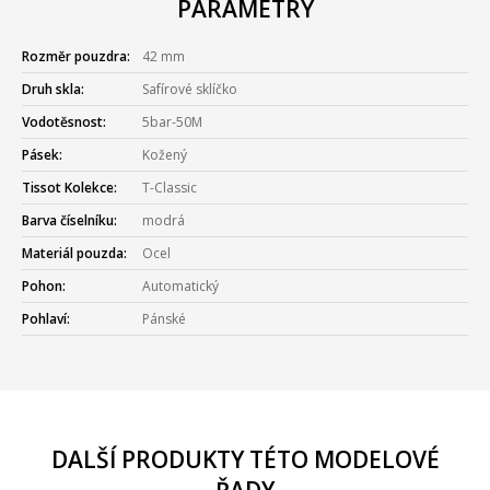
PARAMETRY
Rozměr pouzdra:
42 mm
Druh skla:
Safírové sklíčko
Vodotěsnost:
5bar-50M
Pásek:
Kožený
Tissot Kolekce:
T-Classic
Barva číselníku:
modrá
Materiál pouzda:
Ocel
Pohon:
Automatický
Pohlaví:
Pánské
DALŠÍ PRODUKTY TÉTO MODELOVÉ