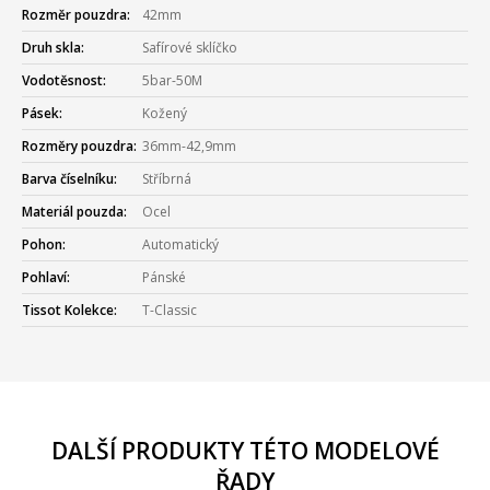
Rozměr pouzdra:
42mm
Druh skla:
Safírové sklíčko
Vodotěsnost:
5bar-50M
Pásek:
Kožený
Rozměry pouzdra:
36mm-42,9mm
Barva číselníku:
Stříbrná
Materiál pouzda:
Ocel
Pohon:
Automatický
Pohlaví:
Pánské
Tissot Kolekce:
T-Classic
DALŠÍ PRODUKTY TÉTO MODELOVÉ
ŘADY