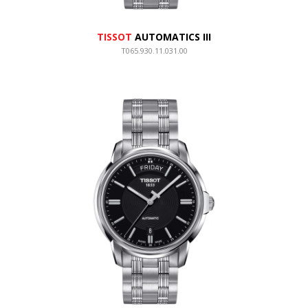
TISSOT
AUTOMATICS III
T065.930.11.031.00