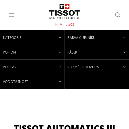
by
MinutaCZ
KATEGORIE
BARVA ČÍSELNÍKU
POHON
PÁSEK
POHLAVÍ
ROZMĚR POUZDRA
VODOTĚSNOST
TISSOT AUTOMATICS III