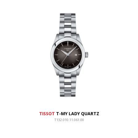
TISSOT
T-MY LADY QUARTZ
T132.010.11.061.00