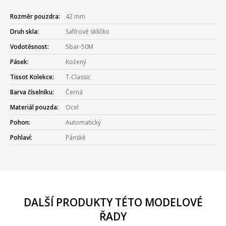
Rozměr pouzdra:
42 mm
Druh skla:
Safírové sklíčko
Vodotěsnost:
5bar-50M
Pásek:
Kožený
Tissot Kolekce:
T-Classic
Barva číselníku:
Černá
Materiál pouzda:
Ocel
Pohon:
Automatický
Pohlaví:
Pánské
DALŠÍ PRODUKTY TÉTO MODELOVÉ
ŘADY