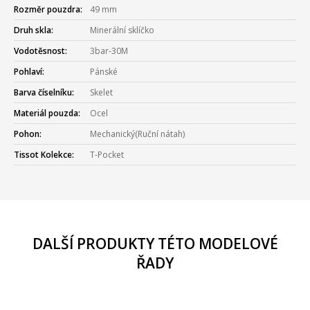
Rozměr pouzdra:
49 mm
Druh skla:
Minerální sklíčko
Vodotěsnost:
3bar-30M
Pohlaví:
Pánské
Barva číselníku:
Skelet
Materiál pouzda:
Ocel
Pohon:
Mechanický(Ruční nátah)
Tissot Kolekce:
T-Pocket
DALŠÍ PRODUKTY TÉTO MODELOVÉ
ŘADY