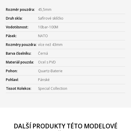
Rozměr pouzdra:
45,5mm
Druh skla:
Safírové sklíčko
Vodotěsnost:
10bar-100M
Pásek:
NATO
Rozměry pouzdra:
více než 43mm
Barva číselníku:
Černá
Materiál pouzda:
Ocel s PVD
Pohon:
Quartz-Baterie
Pohlaví:
Pánské
Tissot Kolekce:
Special Collection
DALŠÍ PRODUKTY TÉTO MODELOVÉ