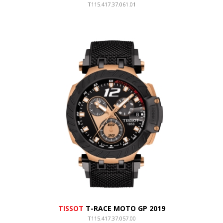
T115.417.37.061.01
TISSOT
T-RACE MOTO GP 2019
T115.417.37.057.00