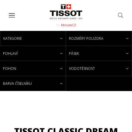
by
MinutaCZ
KATEGORIE
ROZMĚRY POUZDRA
POHLAVÍ
PÁSEK
POHON
VODOTĚSNOST
BARVA ČÍSELNÍKU
TISSOT CLASSIC DREAM